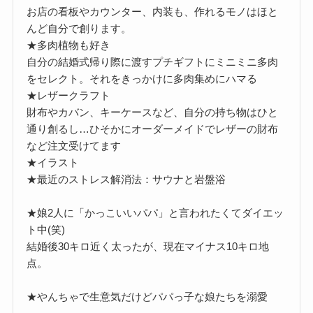
お店の看板やカウンター、内装も、作れるモノはほと
んど自分で創ります。
★多肉植物も好き
自分の結婚式帰り際に渡すプチギフトにミニミニ多肉
をセレクト。それをきっかけに多肉集めにハマる
★レザークラフト
財布やカバン、キーケースなど、自分の持ち物はひと
通り創るし…ひそかにオーダーメイドでレザーの財布
など注文受けてます
★イラスト
★最近のストレス解消法：サウナと岩盤浴
★娘2人に「かっこいいパパ」と言われたくてダイエッ
ト中(笑)
結婚後30キロ近く太ったが、現在マイナス10キロ地
点。
★やんちゃで生意気だけどパパっ子な娘たちを溺愛