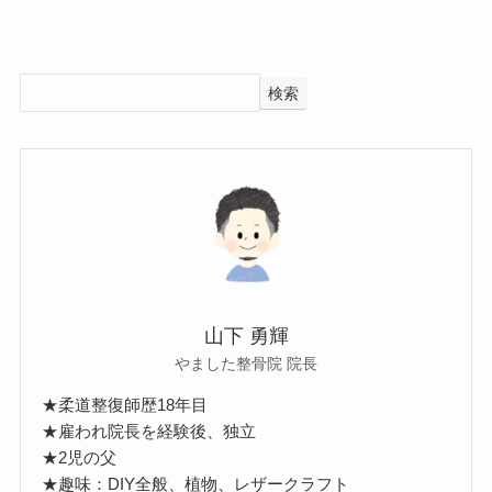
検索
山下 勇輝
やました整骨院 院長
★柔道整復師歴18年目
★雇われ院長を経験後、独立
★2児の父
★趣味：DIY全般、植物、レザークラフト