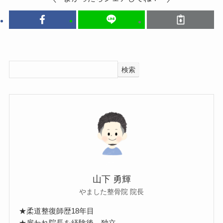
検索
山下 勇輝
やました整骨院 院長
★柔道整復師歴18年目
★雇われ院長を経験後、独立