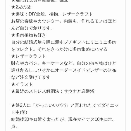
★2児の父
★趣味：DIY全般、植物、レザークラフト
お店の看板やカウンター、内装も、作れるモノはほと
んど自分で創ります。
★多肉植物も好き
自分の結婚式帰り際に渡すプチギフトにミニミニ多肉
をセレクト。それをきっかけに多肉集めにハマる
★レザークラフト
財布やカバン、キーケースなど、自分の持ち物はひと
通り創るし…ひそかにオーダーメイドでレザーの財布
など注文受けてます
★イラスト
★最近のストレス解消法：サウナと岩盤浴
★娘2人に「かっこいいパパ」と言われたくてダイエッ
ト中(笑)
結婚後30キロ近く太ったが、現在マイナス10キロ地
点。